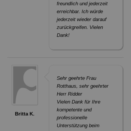
freundlich und jederzeit
Name:
Session
erreichbar. Ich würde
Zweck:
Speichert die aktuelle Session des Besuchers
jederzeit wieder darauf
Cookies:
PHPSESSID
zurückgreifen. Vielen
Laufzeit:
Dauer der Browsersitzung
Dank!
Name:
Resolution
Zweck:
Speichert die Auflösung des Browserfensters
Cookies:
resolution
Laufzeit:
Dauer der Browsersitzung
Marketing (0)
Sehr geehrte Frau
Rotthaus, sehr geehrter
Herr Ridder
Vielen Dank für Ihre
kompetente und
Britta K.
professionelle
Unterstützung beim