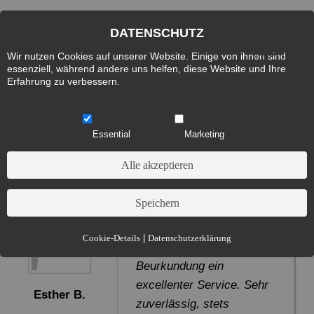
DATENSCHUTZ
Wir nutzen Cookies auf unserer Website. Einige von ihnen sind
essenziell, während andere uns helfen, diese Website und Ihre
Erfahrung zu verbessern.
KUNDENSTIMMEN
Essential
Marketing
Servicequalität einmalig
Von der Akquise bis hin
Essential (3)
Cookie-Details
|
Datenschutzerklärung
zur notariellen
Name:
Cookie Hinweis
Beurkundung ein
Zweck:
Speichert die Cookie-Einstellungen des Besuchers
excellenter Service. Sehr
Esther B.
Cookies:
allowCookie
zuverlässig, stets
Laufzeit:
3 Monate