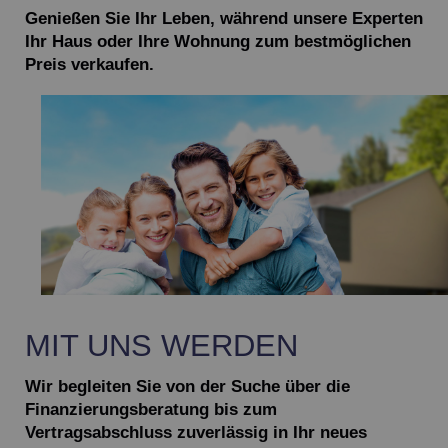
Genießen Sie Ihr Leben, während unsere Experten
Name:
Session
Ihr Haus oder Ihre Wohnung zum bestmöglichen
Zweck:
Speichert die aktuelle Session des Besuchers
Preis verkaufen.
Cookies:
PHPSESSID
Laufzeit:
Dauer der Browsersitzung
Name:
Resolution
Zweck:
Speichert die Auflösung des Browserfensters
Cookies:
resolution
Laufzeit:
Dauer der Browsersitzung
Marketing (0)
MIT UNS WERDEN
Wir begleiten Sie von der Suche über die
Finanzierungsberatung bis zum
Vertragsabschluss zuverlässig in Ihr neues