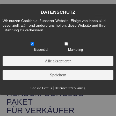
DATENSCHUTZ
Wir nutzen Cookies auf unserer Website. Einige von ihnen sind
essenziell, während andere uns helfen, diese Website und Ihre
Erfahrung zu verbessern.
Essential
Marketing
Essential (3)
Cookie-Details
|
Datenschutzerklärung
RUNDUM-SORGLOS-
Name:
Cookie Hinweis
PAKET
Zweck:
Speichert die Cookie-Einstellungen des Besuchers
FÜR VERKÄUFER
Cookies:
allowCookie
Laufzeit:
3 Monate