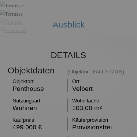
Name:
Session
Zweck:
Speichert die aktuelle Session des Besuchers
Ausblick
Cookies:
PHPSESSID
Laufzeit:
Dauer der Browsersitzung
Name:
Resolution
Zweck:
Speichert die Auflösung des Browserfensters
DETAILS
Cookies:
resolution
Laufzeit:
Dauer der Browsersitzung
Objektdaten
(Objektnr.: FALCF77709)
Marketing (0)
Objektart
Ort
Penthouse
Velbert
Nutzungsart
Wohnfläche
Wohnen
103,00 m²
Kaufpreis
Käuferprovision
499.000 €
Provisionsfrei