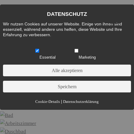
DATENSCHUTZ
Wir nutzen Cookies auf unserer Website. Einige von ihnen sind
essenziell, während andere uns helfen, diese Website und Ihre
Erfahrung zu verbessern.
WOHNEN IM PENTHOUSE –
EIN LEBENSGEFÜHL!
Essential
Marketing
Essential (3)
Cookie-Details
|
Datenschutzerklärung
Name:
Cookie Hinweis
Zweck:
Speichert die Cookie-Einstellungen des Besuchers
Cookies:
allowCookie
Laufzeit:
3 Monate